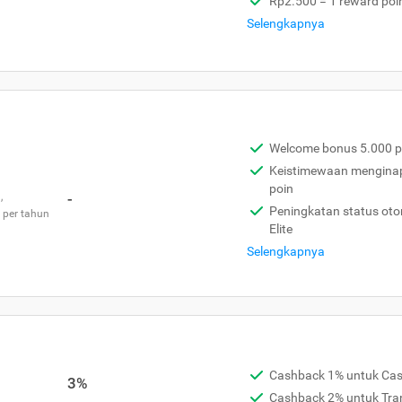
Rp2.500 = 1 reward poi
Selengkapnya
Welcome bonus 5.000 p
Keistimewaan menginap 
poin
,
-
Peningkatan status otom
 per tahun
Elite
Selengkapnya
Cashback 1% untuk Ca
3%
Cashback 2% untuk Tra