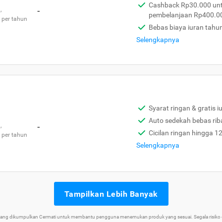
Cashback Rp30.000 unt
,
-
pembelanjaan Rp400.0
 per tahun
Bebas biaya iuran tahu
Selengkapnya
Syarat ringan & gratis i
Auto sedekah bebas rib
,
-
Cicilan ringan hingga 1
 per tahun
Selengkapnya
Tampilkan Lebih Banyak
 yang dikumpulkan Cermati untuk membantu pengguna menemukan produk yang sesuai. Segala risiko d