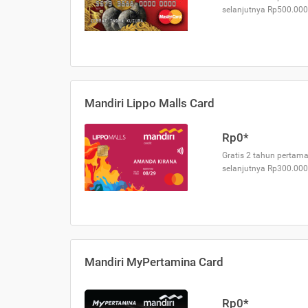
selanjutnya Rp500.000
Mandiri Lippo Malls Card
Rp0*
Gratis 2 tahun pertama
selanjutnya Rp300.000
Mandiri MyPertamina Card
Rp0*