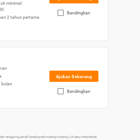
uk minimal
00
Bandingkan
nan 2 tahun pertama
uran
a
Ajukan Sekarang
2 bulan
Bandingkan
an tanggung jawab berada pada masing-masing LJK atau mitra terkait.