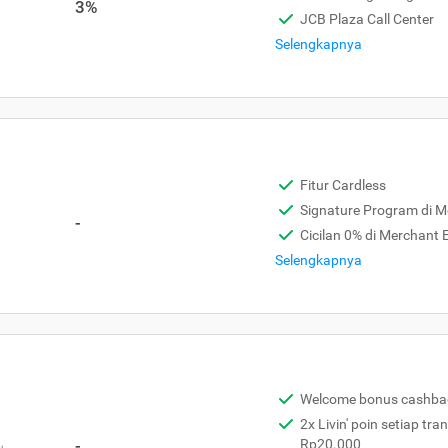
3%
JCB Plaza Call Center
Selengkapnya
Fitur Cardless
Signature Program di 
-
Cicilan 0% di Merchant
Selengkapnya
Welcome bonus cashba
2x Livin' poin setiap tra
,
-
Rp20.000