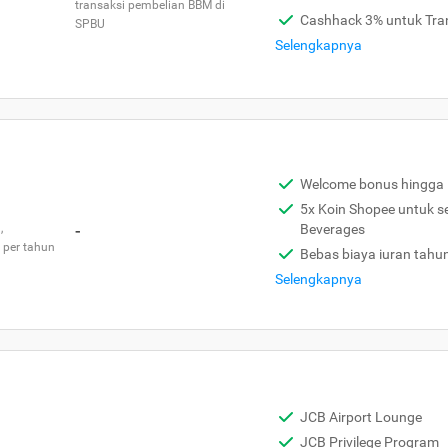
transaksi pembelian BBM di
Cashhack 3% untuk Tra
SPBU
Selengkapnya
Welcome bonus hingga 
5x Koin Shopee untuk s
,
-
Beverages
 per tahun
Bebas biaya iuran tahu
Selengkapnya
JCB Airport Lounge
JCB Privilege Program