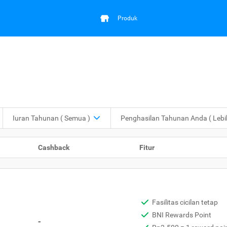
Produk
Iuran Tahunan
( Semua )
Penghasilan Tahunan Anda
( Leb
Cashback
Fitur
Fasilitas cicilan tetap
BNI Rewards Point
-