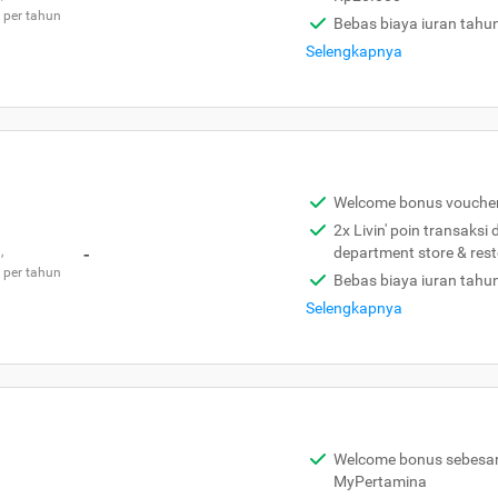
 per tahun
Bebas biaya iuran tahu
Selengkapnya
Welcome bonus vouche
2x Livin' poin transaksi
,
-
department store & res
 per tahun
Bebas biaya iuran tahu
Selengkapnya
Welcome bonus sebesar 
MyPertamina