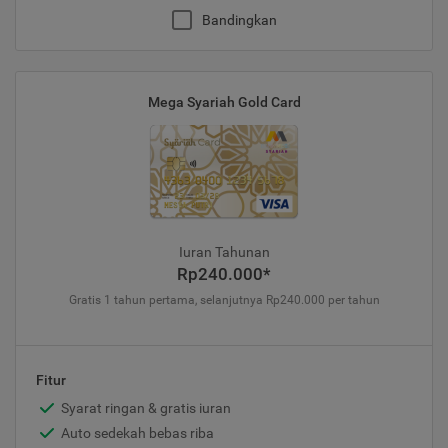
Bandingkan
Mega Syariah Gold Card
Iuran Tahunan
Rp240.000*
Gratis 1 tahun pertama, selanjutnya Rp240.000 per tahun
Fitur
Syarat ringan & gratis iuran
Auto sedekah bebas riba