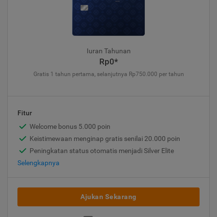
Iuran Tahunan
Rp0*
Gratis 1 tahun pertama, selanjutnya Rp750.000 per tahun
Fitur
Welcome bonus 5.000 poin
Keistimewaan menginap gratis senilai 20.000 poin
Peningkatan status otomatis menjadi Silver Elite
Selengkapnya
Ajukan Sekarang