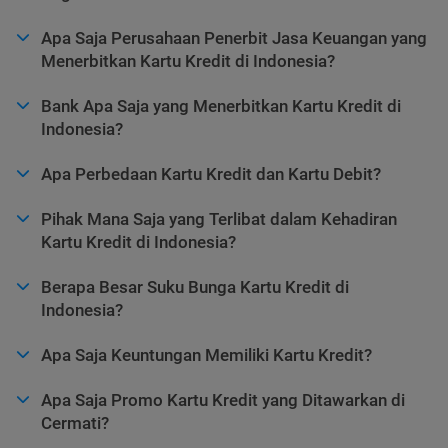
Apa Saja Perusahaan Penerbit Jasa Keuangan yang
Menerbitkan Kartu Kredit di Indonesia?
Bank Apa Saja yang Menerbitkan Kartu Kredit di
Indonesia?
Apa Perbedaan Kartu Kredit dan Kartu Debit?
Pihak Mana Saja yang Terlibat dalam Kehadiran
Kartu Kredit di Indonesia?
Berapa Besar Suku Bunga Kartu Kredit di
Indonesia?
Apa Saja Keuntungan Memiliki Kartu Kredit?
Apa Saja Promo Kartu Kredit yang Ditawarkan di
Cermati?