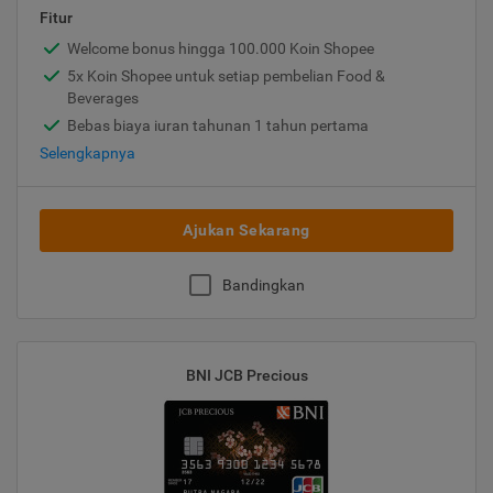
Fitur
Welcome bonus hingga 100.000 Koin Shopee
5x Koin Shopee untuk setiap pembelian Food &
Beverages
Bebas biaya iuran tahunan 1 tahun pertama
Selengkapnya
Ajukan Sekarang
Bandingkan
BNI JCB Precious