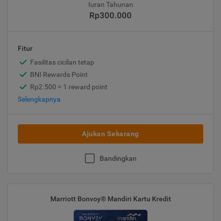
Iuran Tahunan
Rp300.000
Fitur
Fasilitas cicilan tetap
BNI Rewards Point
Rp2.500 = 1 reward point
Selengkapnya
Ajukan Sekarang
Bandingkan
Marriott Bonvoy® Mandiri Kartu Kredit