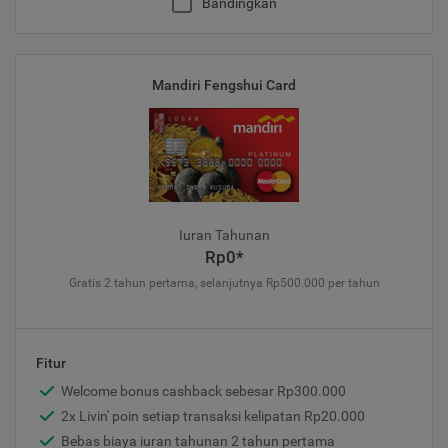
Bandingkan
Mandiri Fengshui Card
Iuran Tahunan
Rp0*
Gratis 2 tahun pertama, selanjutnya Rp500.000 per tahun
Fitur
Welcome bonus cashback sebesar Rp300.000
2x Livin' poin setiap transaksi kelipatan Rp20.000
Bebas biaya iuran tahunan 2 tahun pertama