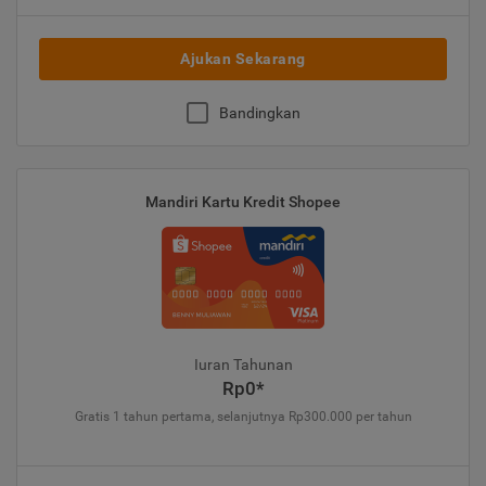
Ajukan Sekarang
Bandingkan
Mandiri Kartu Kredit Shopee
Iuran Tahunan
Rp0*
Gratis 1 tahun pertama, selanjutnya Rp300.000 per tahun