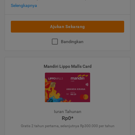
Selengkapnya
Ajukan Sekarang
Bandingkan
Mandiri Lippo Malls Card
Iuran Tahunan
Rp0*
Gratis 2 tahun pertama, selanjutnya Rp300.000 per tahun