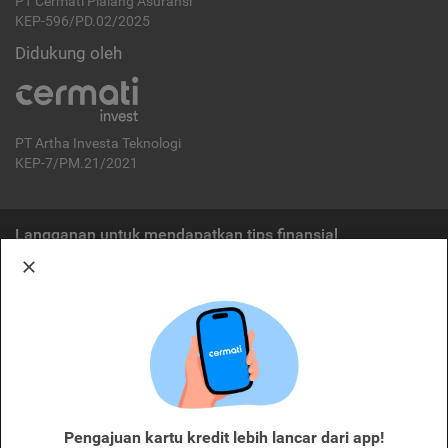
PT Cermati Pialang Asuransi
KEP-596/PD.02/2025
Didukung oleh
PT Artha Investa Teknologi
KEP-7/PM.21/2021
Langganan untuk mendapatkan tips finansial
Berlangganan
Disclaimer:
Cermati merupakan penyelenggara agregasi jasa keuangan yang terdaftar di
OJK. Oleh karena itu, produk dan/atau layanan jasa keuangan yang
ditawarkan bukan merupakan produk dan/atau layanan jasa keuangan yang
diterbitkan oleh Cermati dan Cermati tidak bertanggung jawab atas tuntutan
dan risiko terkait produk dan/atau layanan LJK dan/atau pihak yang
Pengajuan kartu kredit lebih lancar dari app!
melakukan kegiatan di sektor jasa keuangan.