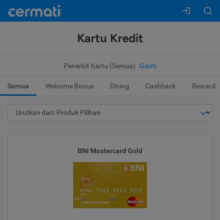
Kartu Kredit
Penerbit Kartu (Semua)
Ganti
Semua
Welcome Bonus
Dining
Cashback
Reward
BNI Mastercard Gold