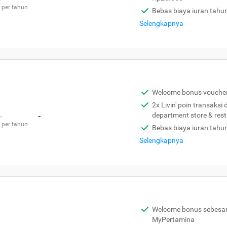
 per tahun
Bebas biaya iuran tahu
Selengkapnya
Welcome bonus vouche
2x Livin' poin transaksi
,
-
department store & res
 per tahun
Bebas biaya iuran tahu
Selengkapnya
Welcome bonus sebesar 
MyPertamina