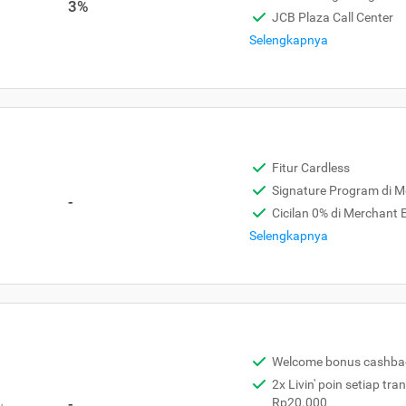
3%
JCB Plaza Call Center
Selengkapnya
Fitur Cardless
Signature Program di 
-
Cicilan 0% di Merchant
Selengkapnya
Welcome bonus cashba
2x Livin' poin setiap tra
,
-
Rp20.000