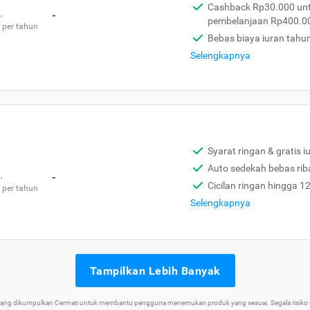
Cashback Rp30.000 unt
,
-
pembelanjaan Rp400.0
 per tahun
Bebas biaya iuran tahu
Selengkapnya
Syarat ringan & gratis i
Auto sedekah bebas rib
,
-
Cicilan ringan hingga 1
 per tahun
Selengkapnya
Tampilkan Lebih Banyak
 yang dikumpulkan Cermati untuk membantu pengguna menemukan produk yang sesuai. Segala risiko d