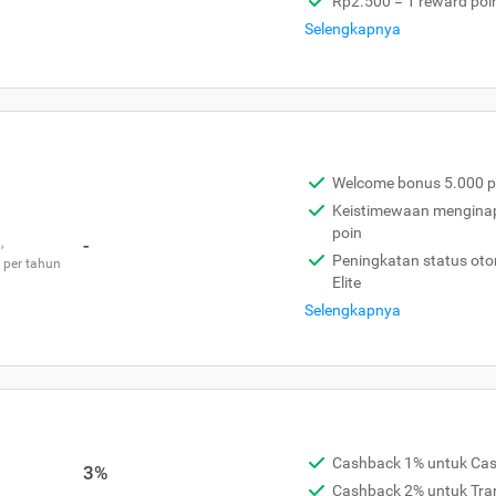
Rp2.500 = 1 reward poi
Selengkapnya
Welcome bonus 5.000 p
Keistimewaan menginap 
poin
,
-
Peningkatan status otom
 per tahun
Elite
Selengkapnya
Cashback 1% untuk Ca
3%
Cashback 2% untuk Tra