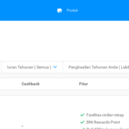
Produk
Iuran Tahunan
( Semua )
Penghasilan Tahunan Anda
( Leb
Cashback
Fitur
Fasilitas cicilan tetap
BNI Rewards Point
-