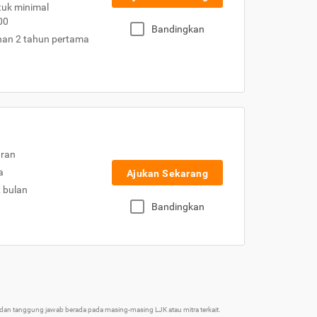
uk minimal
00
Bandingkan
nan 2 tahun pertama
uran
a
Ajukan Sekarang
2 bulan
Bandingkan
an tanggung jawab berada pada masing-masing LJK atau mitra terkait.