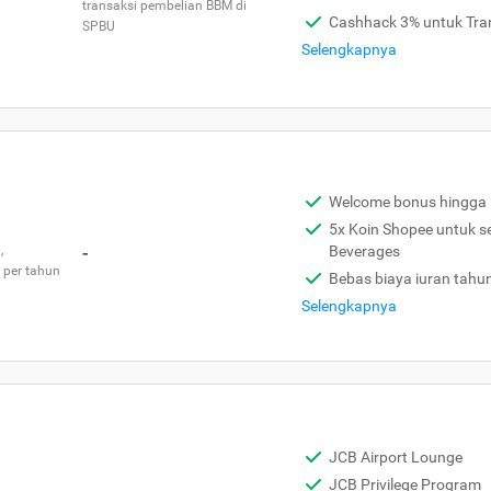
transaksi pembelian BBM di
Cashhack 3% untuk Tra
SPBU
Selengkapnya
Welcome bonus hingga 
5x Koin Shopee untuk s
,
-
Beverages
 per tahun
Bebas biaya iuran tahu
Selengkapnya
JCB Airport Lounge
JCB Privilege Program