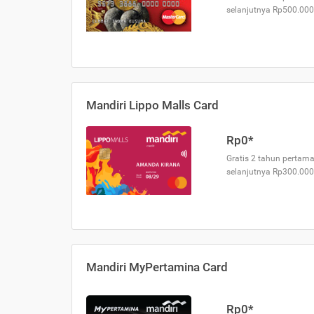
selanjutnya Rp500.000
Mandiri Lippo Malls Card
Rp0*
Gratis 2 tahun pertama
selanjutnya Rp300.000
Mandiri MyPertamina Card
Rp0*