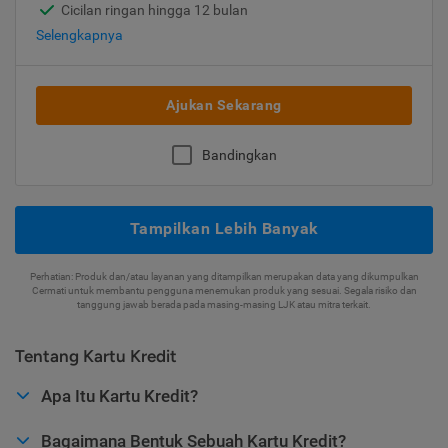
Cicilan ringan hingga 12 bulan
Selengkapnya
Ajukan Sekarang
Bandingkan
Tampilkan Lebih Banyak
Perhatian: Produk dan/atau layanan yang ditampilkan merupakan data yang dikumpulkan
Cermati untuk membantu pengguna menemukan produk yang sesuai. Segala risiko dan
tanggung jawab berada pada masing-masing LJK atau mitra terkait.
Tentang Kartu Kredit
Apa Itu Kartu Kredit?
Bagaimana Bentuk Sebuah Kartu Kredit?