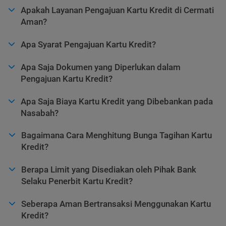
Apakah Layanan Pengajuan Kartu Kredit di Cermati
Aman?
Apa Syarat Pengajuan Kartu Kredit?
Apa Saja Dokumen yang Diperlukan dalam
Pengajuan Kartu Kredit?
Apa Saja Biaya Kartu Kredit yang Dibebankan pada
Nasabah?
Bagaimana Cara Menghitung Bunga Tagihan Kartu
Kredit?
Berapa Limit yang Disediakan oleh Pihak Bank
Selaku Penerbit Kartu Kredit?
Seberapa Aman Bertransaksi Menggunakan Kartu
Kredit?