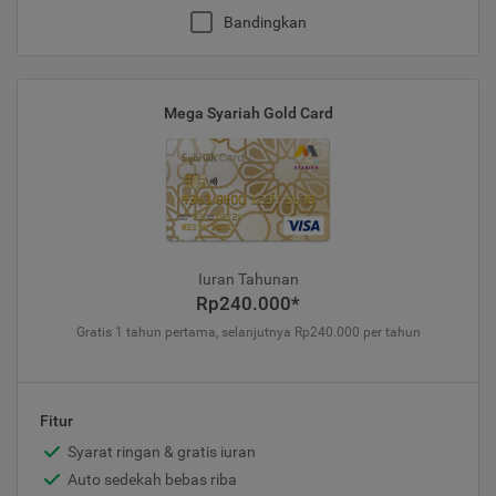
Bandingkan
Mega Syariah Gold Card
Iuran Tahunan
Rp240.000*
Gratis 1 tahun pertama, selanjutnya Rp240.000 per tahun
Fitur
Syarat ringan & gratis iuran
Auto sedekah bebas riba