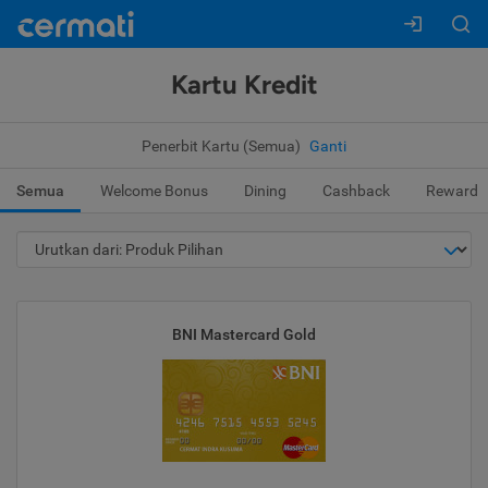
Kartu Kredit
Penerbit Kartu (Semua)
Ganti
Semua
Welcome Bonus
Dining
Cashback
Reward
BNI Mastercard Gold