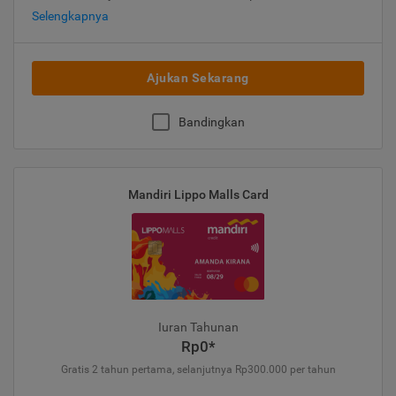
Selengkapnya
Ajukan Sekarang
Bandingkan
Mandiri Lippo Malls Card
Iuran Tahunan
Rp0*
Gratis 2 tahun pertama, selanjutnya Rp300.000 per tahun