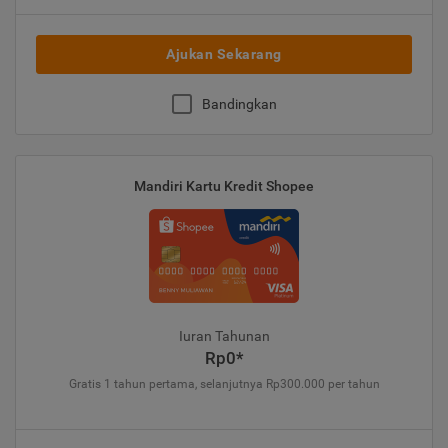
Ajukan Sekarang
Bandingkan
Mandiri Kartu Kredit Shopee
Iuran Tahunan
Rp0*
Gratis 1 tahun pertama, selanjutnya Rp300.000 per tahun