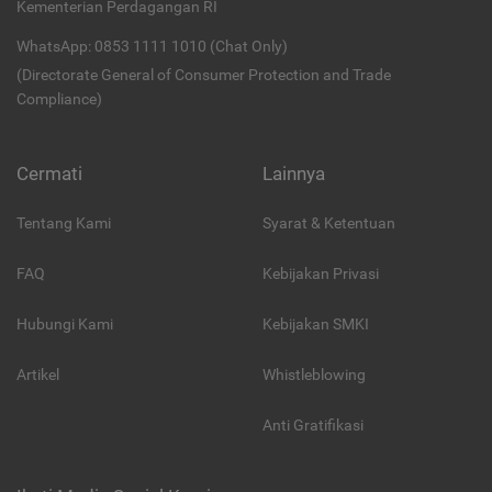
Kementerian Perdagangan RI
WhatsApp: 0853 1111 1010 (Chat Only)
(Directorate General of Consumer Protection and Trade
Compliance)
Cermati
Lainnya
Tentang Kami
Syarat & Ketentuan
FAQ
Kebijakan Privasi
Hubungi Kami
Kebijakan SMKI
Artikel
Whistleblowing
Anti Gratifikasi