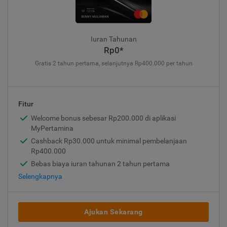
Iuran Tahunan
Rp0*
Gratis 2 tahun pertama, selanjutnya Rp400.000 per tahun
Fitur
Welcome bonus sebesar Rp200.000 di aplikasi
MyPertamina
Cashback Rp30.000 untuk minimal pembelanjaan
Rp400.000
Bebas biaya iuran tahunan 2 tahun pertama
Selengkapnya
Ajukan Sekarang