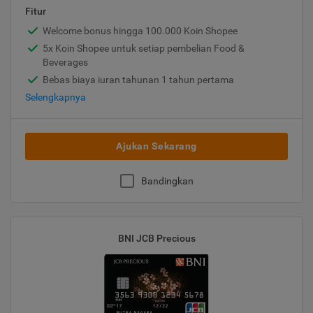
Fitur
Welcome bonus hingga 100.000 Koin Shopee
5x Koin Shopee untuk setiap pembelian Food &
Beverages
Bebas biaya iuran tahunan 1 tahun pertama
Selengkapnya
Ajukan Sekarang
Bandingkan
BNI JCB Precious