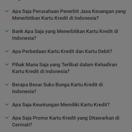
Apa Saja Perusahaan Penerbit Jasa Keuangan yang
Menerbitkan Kartu Kredit di Indonesia?
Bank Apa Saja yang Menerbitkan Kartu Kredit di
Indonesia?
Apa Perbedaan Kartu Kredit dan Kartu Debit?
Pihak Mana Saja yang Terlibat dalam Kehadiran
Kartu Kredit di Indonesia?
Berapa Besar Suku Bunga Kartu Kredit di
Indonesia?
Apa Saja Keuntungan Memiliki Kartu Kredit?
Apa Saja Promo Kartu Kredit yang Ditawarkan di
Cermati?