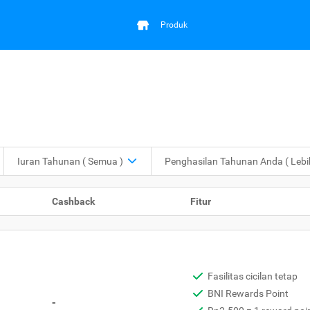
Produk
Iuran Tahunan
( Semua )
Penghasilan Tahunan Anda
( Leb
Cashback
Fitur
Fasilitas cicilan tetap
BNI Rewards Point
-