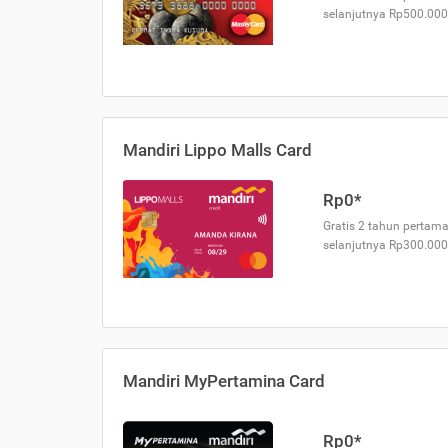
selanjutnya Rp500.000
Mandiri Lippo Malls Card
Rp0*
Gratis 2 tahun pertama
selanjutnya Rp300.000
Mandiri MyPertamina Card
Rp0*