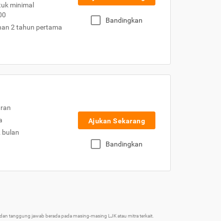
uk minimal
00
Bandingkan
nan 2 tahun pertama
uran
a
Ajukan Sekarang
2 bulan
Bandingkan
an tanggung jawab berada pada masing-masing LJK atau mitra terkait.