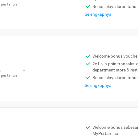
 per tahun
Bebas biaya iuran tahu
Selengkapnya
Welcome bonus vouche
2x Livin' poin transaksi
,
-
department store & res
 per tahun
Bebas biaya iuran tahu
Selengkapnya
Welcome bonus sebesar 
MyPertamina