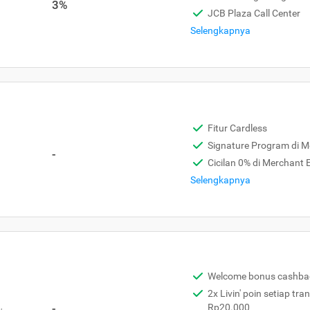
3%
JCB Plaza Call Center
Selengkapnya
Fitur Cardless
Signature Program di 
-
Cicilan 0% di Merchant
Selengkapnya
Welcome bonus cashba
2x Livin' poin setiap tra
,
-
Rp20.000