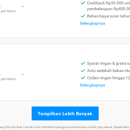
Cashback Rp30.000 unt
,
-
pembelanjaan Rp400.0
 per tahun
Bebas biaya iuran tahu
Selengkapnya
Syarat ringan & gratis i
Auto sedekah bebas rib
,
-
Cicilan ringan hingga 1
 per tahun
Selengkapnya
Tampilkan Lebih Banyak
 yang dikumpulkan Cermati untuk membantu pengguna menemukan produk yang sesuai. Segala risiko d