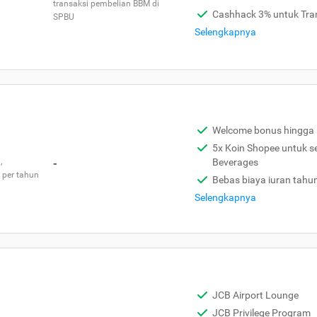
transaksi pembelian BBM di
Cashhack 3% untuk Tra
SPBU
Selengkapnya
Welcome bonus hingga 
5x Koin Shopee untuk s
,
-
Beverages
 per tahun
Bebas biaya iuran tahu
Selengkapnya
JCB Airport Lounge
JCB Privilege Program