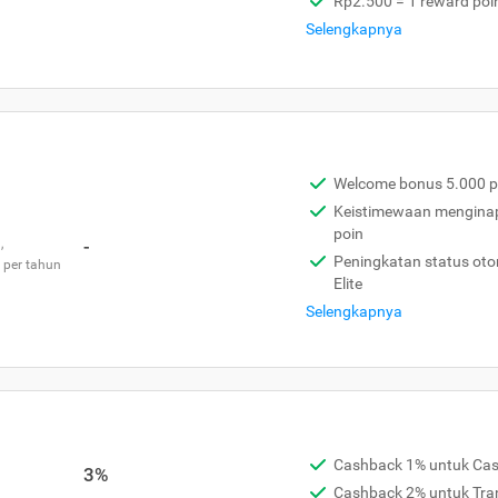
Rp2.500 = 1 reward poi
Selengkapnya
Welcome bonus 5.000 p
Keistimewaan menginap 
poin
,
-
Peningkatan status otom
 per tahun
Elite
Selengkapnya
Cashback 1% untuk Ca
3%
Cashback 2% untuk Tra