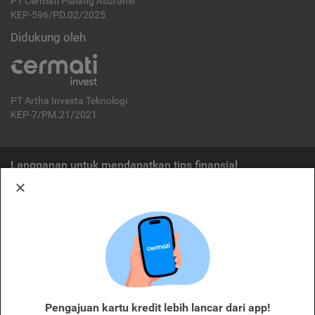
PT Cermati Pialang Asuransi
KEP-596/PD.02/2025
Didukung oleh
PT Artha Investa Teknologi
KEP-7/PM.21/2021
Langganan untuk mendapatkan tips finansial
Berlangganan
Disclaimer:
Cermati merupakan penyelenggara agregasi jasa keuangan yang terdaftar di
OJK. Oleh karena itu, produk dan/atau layanan jasa keuangan yang
ditawarkan bukan merupakan produk dan/atau layanan jasa keuangan yang
diterbitkan oleh Cermati dan Cermati tidak bertanggung jawab atas tuntutan
dan risiko terkait produk dan/atau layanan LJK dan/atau pihak yang
Pengajuan kartu kredit lebih lancar dari app!
melakukan kegiatan di sektor jasa keuangan.