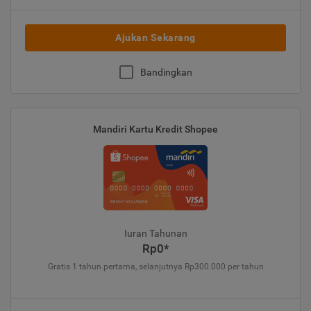
Ajukan Sekarang
Bandingkan
Mandiri Kartu Kredit Shopee
Iuran Tahunan
Rp0*
Gratis 1 tahun pertama, selanjutnya Rp300.000 per tahun