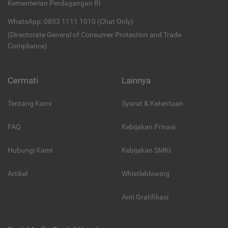
Kementerian Perdagangan RI
WhatsApp: 0853 1111 1010 (Chat Only)
(Directorate General of Consumer Protection and Trade
Compliance)
Cermati
Lainnya
Tentang Kami
Syarat & Ketentuan
FAQ
Kebijakan Privasi
Hubungi Kami
Kebijakan SMKI
Artikel
Whistleblowing
Anti Gratifikasi