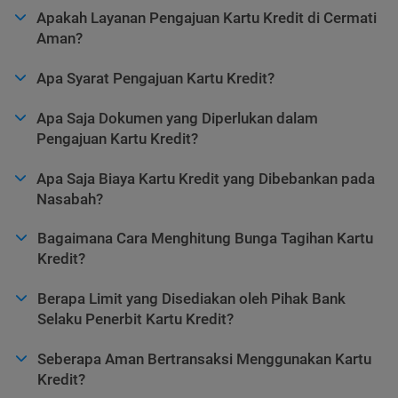
Apakah Layanan Pengajuan Kartu Kredit di Cermati
Aman?
Apa Syarat Pengajuan Kartu Kredit?
Apa Saja Dokumen yang Diperlukan dalam
Pengajuan Kartu Kredit?
Apa Saja Biaya Kartu Kredit yang Dibebankan pada
Nasabah?
Bagaimana Cara Menghitung Bunga Tagihan Kartu
Kredit?
Berapa Limit yang Disediakan oleh Pihak Bank
Selaku Penerbit Kartu Kredit?
Seberapa Aman Bertransaksi Menggunakan Kartu
Kredit?