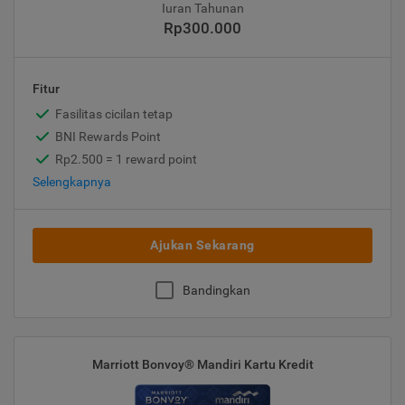
Iuran Tahunan
Rp300.000
Fitur
Fasilitas cicilan tetap
BNI Rewards Point
Rp2.500 = 1 reward point
Selengkapnya
Ajukan Sekarang
Bandingkan
Marriott Bonvoy® Mandiri Kartu Kredit