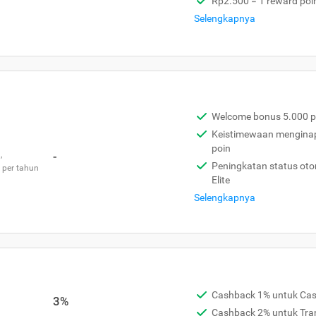
Rp2.500 = 1 reward poi
Selengkapnya
Welcome bonus 5.000 p
Keistimewaan menginap 
poin
,
-
Peningkatan status otom
 per tahun
Elite
Selengkapnya
Cashback 1% untuk Ca
3%
Cashback 2% untuk Tra