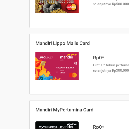
selanjutnya Rp500.000
Mandiri Lippo Malls Card
Rp0*
Gratis 2 tahun pertama
selanjutnya Rp300.000
Mandiri MyPertamina Card
Rp0*