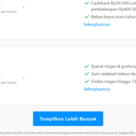
Cashback Rp30.000 unt
,
-
pembelanjaan Rp400.0
 per tahun
Bebas biaya iuran tahu
Selengkapnya
Syarat ringan & gratis i
Auto sedekah bebas rib
,
-
Cicilan ringan hingga 1
 per tahun
Selengkapnya
Tampilkan Lebih Banyak
 yang dikumpulkan Cermati untuk membantu pengguna menemukan produk yang sesuai. Segala risiko d