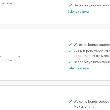
 per tahun
Bebas biaya iuran tahu
Selengkapnya
Welcome bonus vouche
2x Livin' poin transaksi
,
-
department store & res
 per tahun
Bebas biaya iuran tahu
Selengkapnya
Welcome bonus sebesar 
MyPertamina