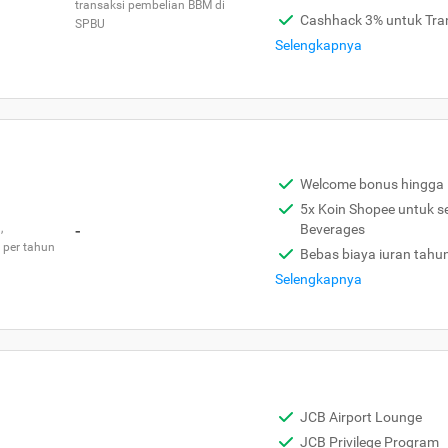
transaksi pembelian BBM di
Cashhack 3% untuk Tra
SPBU
Selengkapnya
Welcome bonus hingga 
5x Koin Shopee untuk s
,
-
Beverages
 per tahun
Bebas biaya iuran tahu
Selengkapnya
JCB Airport Lounge
JCB Privilege Program