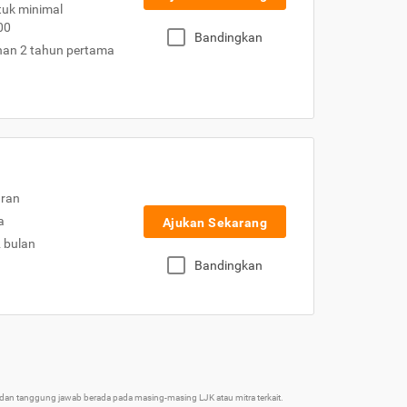
uk minimal
00
Bandingkan
nan 2 tahun pertama
uran
a
Ajukan Sekarang
2 bulan
Bandingkan
an tanggung jawab berada pada masing-masing LJK atau mitra terkait.