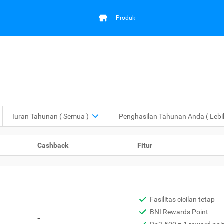
Produk
Iuran Tahunan
( Semua )
Penghasilan Tahunan Anda
( Leb
Cashback
Fitur
Fasilitas cicilan tetap
BNI Rewards Point
-