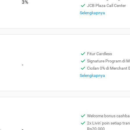
3%
JCB Plaza Call Center
Selengkapnya
Fitur Cardless
Signature Program di 
-
Cicilan 0% di Merchant
Selengkapnya
Welcome bonus cashba
2x Livin' poin setiap tra
,
-
Rp20.000