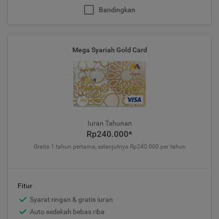
Bandingkan
Mega Syariah Gold Card
Iuran Tahunan
Rp240.000*
Gratis 1 tahun pertama, selanjutnya Rp240.000 per tahun
Fitur
Syarat ringan & gratis iuran
Auto sedekah bebas riba