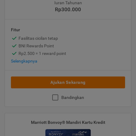
Iuran Tahunan
Rp300.000
Fitur
Fasilitas cicilan tetap
BNI Rewards Point
Rp2.500 = 1 reward point
Selengkapnya
Ajukan Sekarang
Bandingkan
Marriott Bonvoy® Mandiri Kartu Kredit