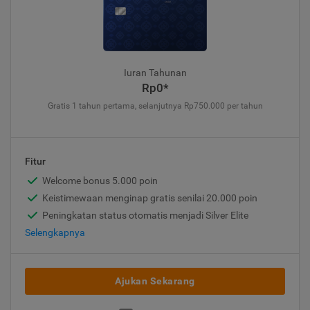
Iuran Tahunan
Rp0*
Gratis 1 tahun pertama, selanjutnya Rp750.000 per tahun
Fitur
Welcome bonus 5.000 poin
Keistimewaan menginap gratis senilai 20.000 poin
Peningkatan status otomatis menjadi Silver Elite
Selengkapnya
Ajukan Sekarang