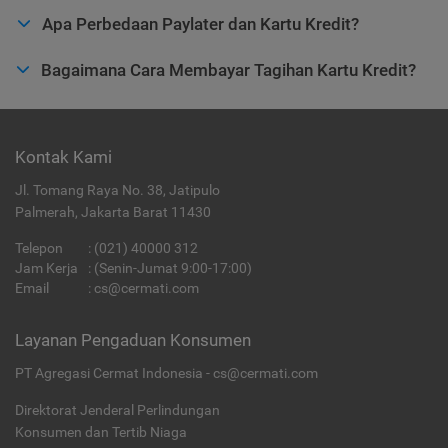
Apa Perbedaan Paylater dan Kartu Kredit?
Bagaimana Cara Membayar Tagihan Kartu Kredit?
Kontak Kami
Jl. Tomang Raya No. 38, Jatipulo
Palmerah, Jakarta Barat 11430
Telepon
:
(021) 40000 312
Jam Kerja
: (Senin-Jumat 9:00-17:00)
Email
:
cs@cermati.com
Layanan Pengaduan Konsumen
PT Agregasi Cermat Indonesia - cs@cermati.com
Direktorat Jenderal Perlindungan
Konsumen dan Tertib Niaga