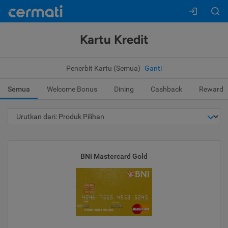
Kartu Kredit
Penerbit Kartu (Semua)
Ganti
Semua
Welcome Bonus
Dining
Cashback
Reward
BNI Mastercard Gold