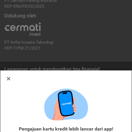
PT Cermati Pialang Asuransi
KEP-596/PD.02/2025
Didukung oleh
PT Artha Investa Teknologi
KEP-7/PM.21/2021
Langganan untuk mendapatkan tips finansial
Berlangganan
Disclaimer:
Cermati merupakan penyelenggara agregasi jasa keuangan yang terdaftar di
OJK. Oleh karena itu, produk dan/atau layanan jasa keuangan yang
ditawarkan bukan merupakan produk dan/atau layanan jasa keuangan yang
diterbitkan oleh Cermati dan Cermati tidak bertanggung jawab atas tuntutan
dan risiko terkait produk dan/atau layanan LJK dan/atau pihak yang
Pengajuan kartu kredit lebih lancar dari app!
melakukan kegiatan di sektor jasa keuangan.