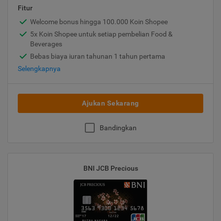
Fitur
Welcome bonus hingga 100.000 Koin Shopee
5x Koin Shopee untuk setiap pembelian Food &
Beverages
Bebas biaya iuran tahunan 1 tahun pertama
Selengkapnya
Ajukan Sekarang
Bandingkan
BNI JCB Precious