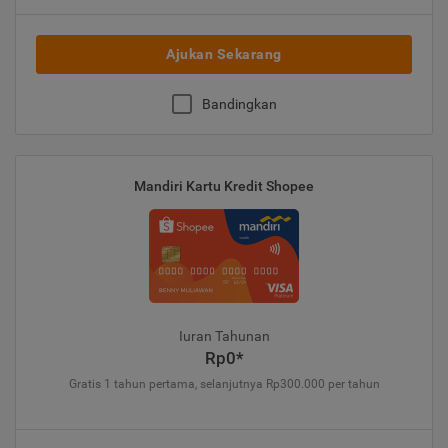
Ajukan Sekarang
Bandingkan
Mandiri Kartu Kredit Shopee
Iuran Tahunan
Rp0*
Gratis 1 tahun pertama, selanjutnya Rp300.000 per tahun