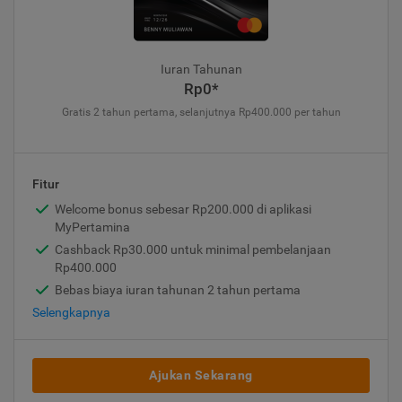
Iuran Tahunan
Rp0*
Gratis 2 tahun pertama, selanjutnya Rp400.000 per tahun
Fitur
Welcome bonus sebesar Rp200.000 di aplikasi
MyPertamina
Cashback Rp30.000 untuk minimal pembelanjaan
Rp400.000
Bebas biaya iuran tahunan 2 tahun pertama
Selengkapnya
Ajukan Sekarang