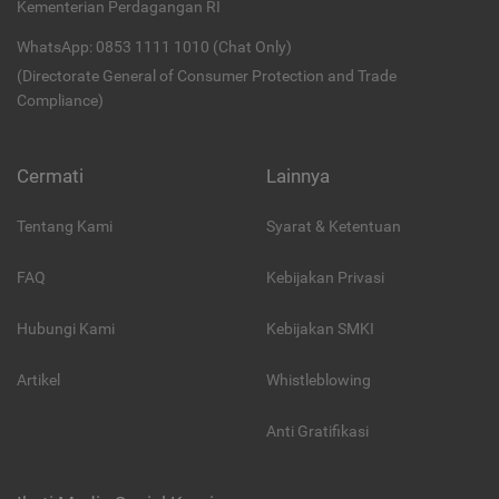
Kementerian Perdagangan RI
WhatsApp: 0853 1111 1010 (Chat Only)
(Directorate General of Consumer Protection and Trade
Compliance)
Cermati
Lainnya
Tentang Kami
Syarat & Ketentuan
FAQ
Kebijakan Privasi
Hubungi Kami
Kebijakan SMKI
Artikel
Whistleblowing
Anti Gratifikasi