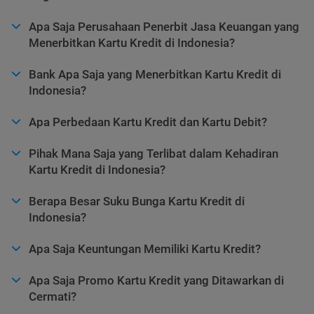
Apa Saja Perusahaan Penerbit Jasa Keuangan yang
Menerbitkan Kartu Kredit di Indonesia?
Bank Apa Saja yang Menerbitkan Kartu Kredit di
Indonesia?
Apa Perbedaan Kartu Kredit dan Kartu Debit?
Pihak Mana Saja yang Terlibat dalam Kehadiran
Kartu Kredit di Indonesia?
Berapa Besar Suku Bunga Kartu Kredit di
Indonesia?
Apa Saja Keuntungan Memiliki Kartu Kredit?
Apa Saja Promo Kartu Kredit yang Ditawarkan di
Cermati?