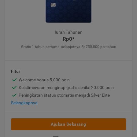
Iuran Tahunan
Rp0*
Gratis 1 tahun pertama, selanjutnya Rp750.000 per tahun
Fitur
Welcome bonus 5.000 poin
Keistimewaan menginap gratis senilai 20.000 poin
Peningkatan status otomatis menjadi Silver Elite
Selengkapnya
Ajukan Sekarang