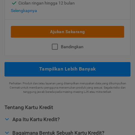
Cicilan ringan hingga 12 bulan
Selengkapnya
Ajukan Sekarang
Bandingkan
Tampilkan Lebih Banyak
Perhatian: Produk dan/atau layanan yang ditampilkan merupakan data yang dikumpulkan
Cermati untuk membantu pengguna menemukan produk yang sesuai. Segala risiko dan
tanggung jawab berada pada masing-masing LJK atau mitra terkait.
Tentang Kartu Kredit
Apa Itu Kartu Kredit?
Bagaimana Bentuk Sebuah Kartu Kredit?