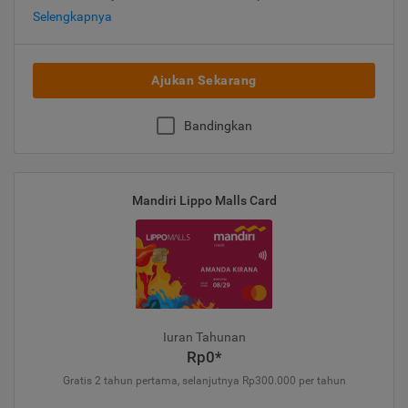
Selengkapnya
Ajukan Sekarang
Bandingkan
Mandiri Lippo Malls Card
Iuran Tahunan
Rp0*
Gratis 2 tahun pertama, selanjutnya Rp300.000 per tahun