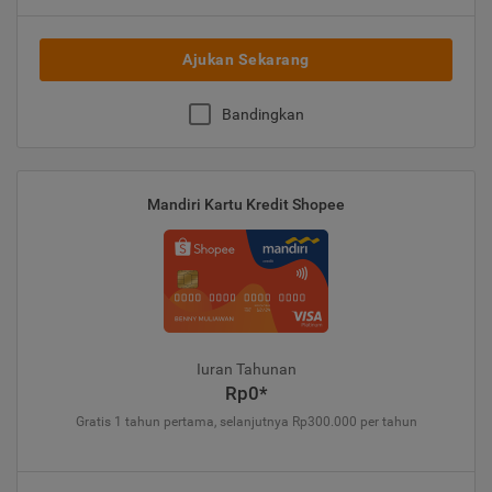
Ajukan Sekarang
Bandingkan
Mandiri Kartu Kredit Shopee
Iuran Tahunan
Rp0*
Gratis 1 tahun pertama, selanjutnya Rp300.000 per tahun