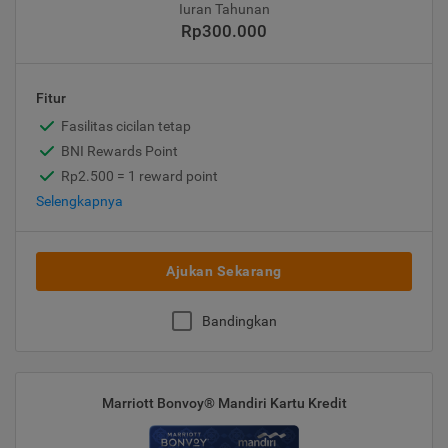
Iuran Tahunan
Rp300.000
Fitur
Fasilitas cicilan tetap
BNI Rewards Point
Rp2.500 = 1 reward point
Selengkapnya
Ajukan Sekarang
Bandingkan
Marriott Bonvoy® Mandiri Kartu Kredit