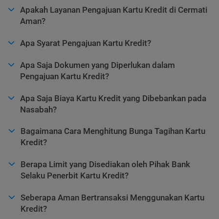
Apakah Layanan Pengajuan Kartu Kredit di Cermati
Aman?
Apa Syarat Pengajuan Kartu Kredit?
Apa Saja Dokumen yang Diperlukan dalam
Pengajuan Kartu Kredit?
Apa Saja Biaya Kartu Kredit yang Dibebankan pada
Nasabah?
Bagaimana Cara Menghitung Bunga Tagihan Kartu
Kredit?
Berapa Limit yang Disediakan oleh Pihak Bank
Selaku Penerbit Kartu Kredit?
Seberapa Aman Bertransaksi Menggunakan Kartu
Kredit?