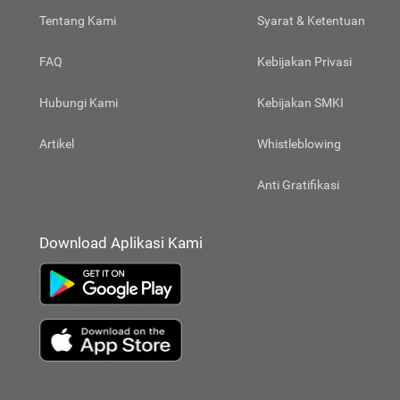
Tentang Kami
Syarat & Ketentuan
FAQ
Kebijakan Privasi
Hubungi Kami
Kebijakan SMKI
Artikel
Whistleblowing
Anti Gratifikasi
Download Aplikasi Kami