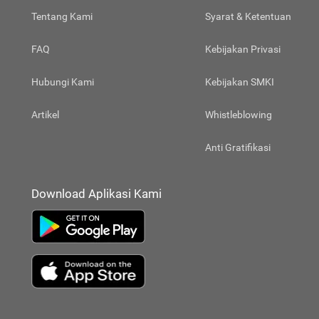
Tentang Kami
Syarat & Ketentuan
FAQ
Kebijakan Privasi
Hubungi Kami
Kebijakan SMKI
Artikel
Whistleblowing
Anti Gratifikasi
Download Aplikasi Kami