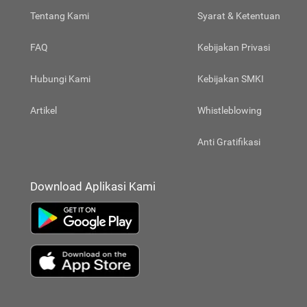
Tentang Kami
Syarat & Ketentuan
FAQ
Kebijakan Privasi
Hubungi Kami
Kebijakan SMKI
Artikel
Whistleblowing
Anti Gratifikasi
Download Aplikasi Kami