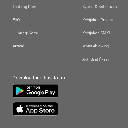
Tentang Kami
Syarat & Ketentuan
FAQ
Kebijakan Privasi
Hubungi Kami
Kebijakan SMKI
Artikel
Whistleblowing
Anti Gratifikasi
Download Aplikasi Kami