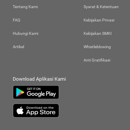
Tentang Kami
Syarat & Ketentuan
FAQ
Kebijakan Privasi
Hubungi Kami
Kebijakan SMKI
Artikel
Whistleblowing
Anti Gratifikasi
Download Aplikasi Kami