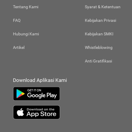
Tentang Kami
Syarat & Ketentuan
FAQ
Kebijakan Privasi
Hubungi Kami
Kebijakan SMKI
Artikel
Whistleblowing
Anti Gratifikasi
Download Aplikasi Kami