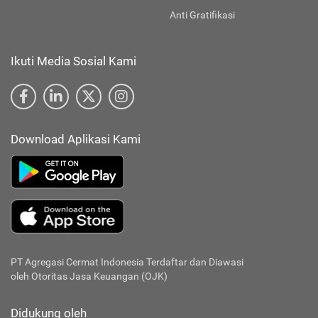
Anti Gratifikasi
Ikuti Media Sosial Kami
Download Aplikasi Kami
PT Agregasi Cermat Indonesia
Terdaftar dan Diawasi
oleh Otoritas Jasa Keuangan (OJK)
Didukung oleh