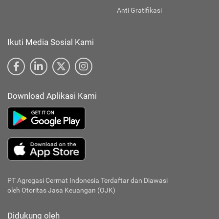
Anti Gratifikasi
Ikuti Media Sosial Kami
Download Aplikasi Kami
PT Agregasi Cermat Indonesia
Terdaftar dan Diawasi
oleh Otoritas Jasa Keuangan (OJK)
Didukung oleh