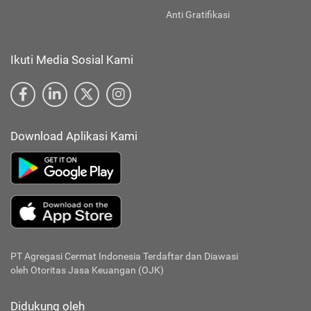
Anti Gratifikasi
Ikuti Media Sosial Kami
Download Aplikasi Kami
PT Agregasi Cermat Indonesia
Terdaftar dan Diawasi
oleh Otoritas Jasa Keuangan (OJK)
Didukung oleh