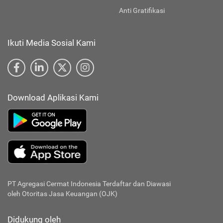
Anti Gratifikasi
Ikuti Media Sosial Kami
Download Aplikasi Kami
PT Agregasi Cermat Indonesia
Terdaftar dan Diawasi
oleh Otoritas Jasa Keuangan (OJK)
Didukung oleh