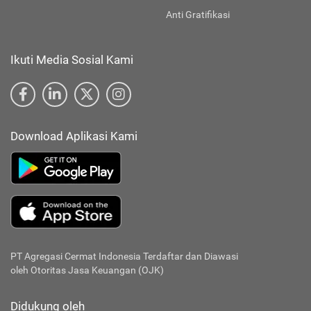
Anti Gratifikasi
Ikuti Media Sosial Kami
Download Aplikasi Kami
PT Agregasi Cermat Indonesia
Terdaftar dan Diawasi
oleh Otoritas Jasa Keuangan (OJK)
Didukung oleh