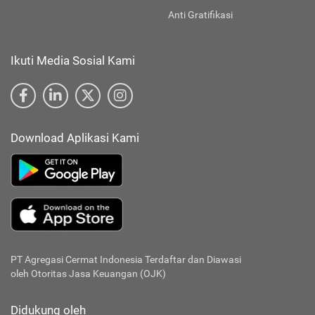
Anti Gratifikasi
Ikuti Media Sosial Kami
Download Aplikasi Kami
PT Agregasi Cermat Indonesia
Terdaftar dan Diawasi
oleh Otoritas Jasa Keuangan (OJK)
Didukung oleh