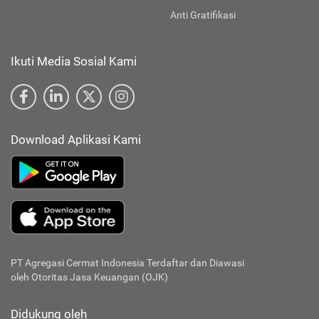
Anti Gratifikasi
Ikuti Media Sosial Kami
Download Aplikasi Kami
PT Agregasi Cermat Indonesia
Terdaftar dan Diawasi
oleh Otoritas Jasa Keuangan (OJK)
Didukung oleh