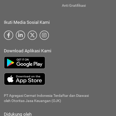
Anti Gratifikasi
Ikuti Media Sosial Kami
Download Aplikasi Kami
PT Agregasi Cermat Indonesia
Terdaftar dan Diawasi
oleh Otoritas Jasa Keuangan (OJK)
Didukung oleh