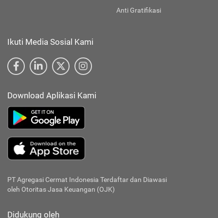
Anti Gratifikasi
Ikuti Media Sosial Kami
Download Aplikasi Kami
PT Agregasi Cermat Indonesia
Terdaftar dan Diawasi
oleh Otoritas Jasa Keuangan (OJK)
Didukung oleh