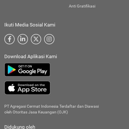
Anti Gratifikasi
Ikuti Media Sosial Kami
Download Aplikasi Kami
PT Agregasi Cermat Indonesia
Terdaftar dan Diawasi
oleh Otoritas Jasa Keuangan (OJK)
Didukung oleh