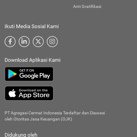
Anti Gratifikasi
Ikuti Media Sosial Kami
Download Aplikasi Kami
PT Agregasi Cermat Indonesia
Terdaftar dan Diawasi
oleh Otoritas Jasa Keuangan (OJK)
Didukung oleh