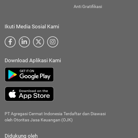
Anti Gratifikasi
Ikuti Media Sosial Kami
Download Aplikasi Kami
PT Agregasi Cermat Indonesia
Terdaftar dan Diawasi
oleh Otoritas Jasa Keuangan (OJK)
Didukung oleh