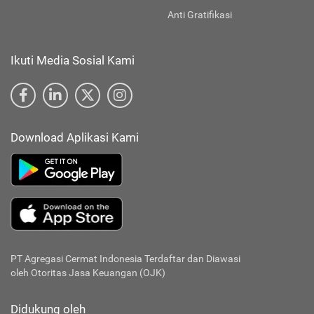
Anti Gratifikasi
Ikuti Media Sosial Kami
Download Aplikasi Kami
PT Agregasi Cermat Indonesia
Terdaftar dan Diawasi
oleh Otoritas Jasa Keuangan (OJK)
Didukung oleh