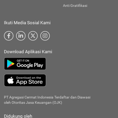
Anti Gratifikasi
Ikuti Media Sosial Kami
Download Aplikasi Kami
PT Agregasi Cermat Indonesia
Terdaftar dan Diawasi
oleh Otoritas Jasa Keuangan (OJK)
Didukung oleh