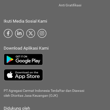
Anti Gratifikasi
Ikuti Media Sosial Kami
Download Aplikasi Kami
PT Agregasi Cermat Indonesia
Terdaftar dan Diawasi
oleh Otoritas Jasa Keuangan (OJK)
Didukung oleh