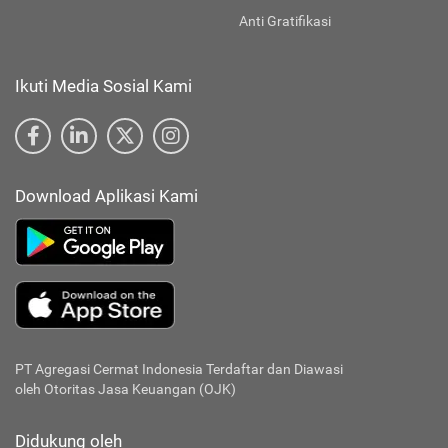
Anti Gratifikasi
Ikuti Media Sosial Kami
Download Aplikasi Kami
PT Agregasi Cermat Indonesia
Terdaftar dan Diawasi
oleh Otoritas Jasa Keuangan (OJK)
Didukung oleh