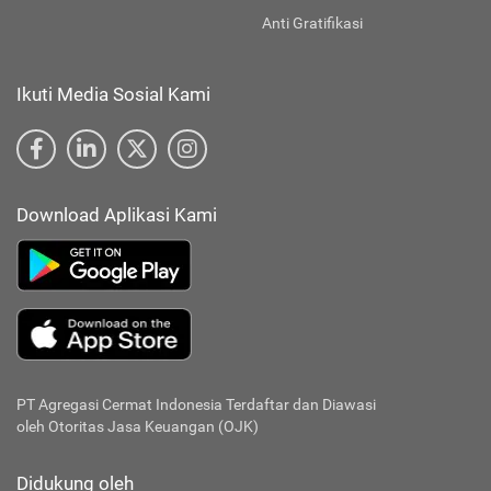
Anti Gratifikasi
Ikuti Media Sosial Kami
Download Aplikasi Kami
PT Agregasi Cermat Indonesia
Terdaftar dan Diawasi
oleh Otoritas Jasa Keuangan (OJK)
Didukung oleh