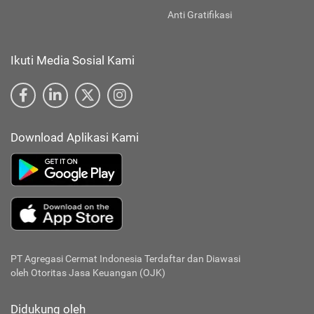
Anti Gratifikasi
Ikuti Media Sosial Kami
Download Aplikasi Kami
PT Agregasi Cermat Indonesia
Terdaftar dan Diawasi
oleh Otoritas Jasa Keuangan (OJK)
Didukung oleh