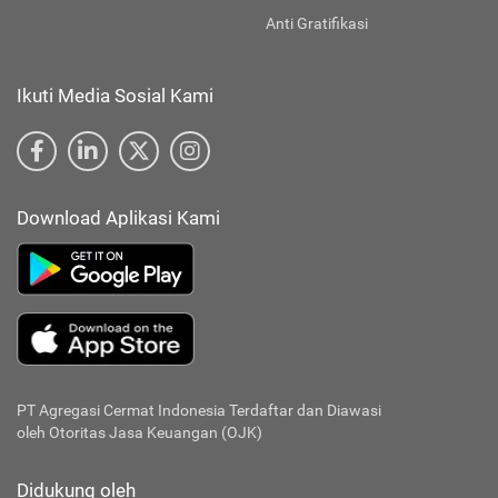
Anti Gratifikasi
Ikuti Media Sosial Kami
Download Aplikasi Kami
PT Agregasi Cermat Indonesia
Terdaftar dan Diawasi
oleh Otoritas Jasa Keuangan (OJK)
Didukung oleh