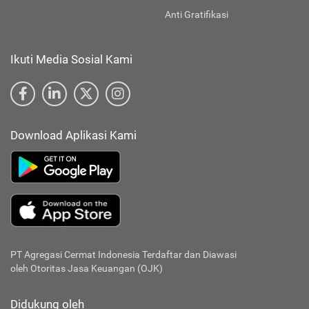
Anti Gratifikasi
Ikuti Media Sosial Kami
Download Aplikasi Kami
PT Agregasi Cermat Indonesia
Terdaftar dan Diawasi
oleh Otoritas Jasa Keuangan (OJK)
Didukung oleh