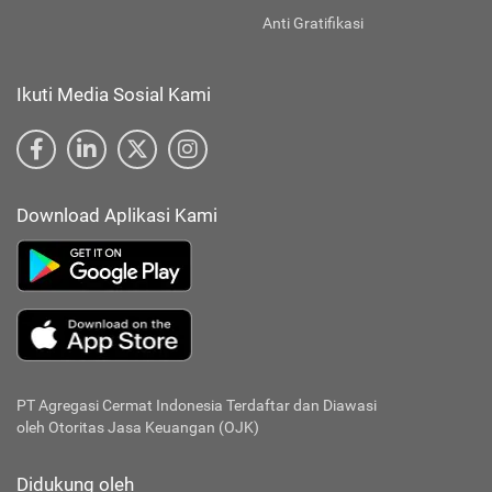
Anti Gratifikasi
Ikuti Media Sosial Kami
Download Aplikasi Kami
PT Agregasi Cermat Indonesia
Terdaftar dan Diawasi
oleh Otoritas Jasa Keuangan (OJK)
Didukung oleh