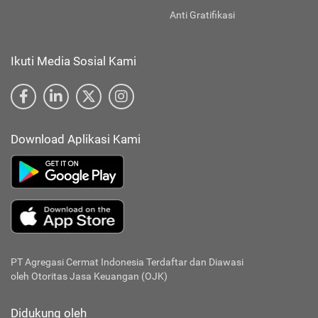
Anti Gratifikasi
Ikuti Media Sosial Kami
Download Aplikasi Kami
PT Agregasi Cermat Indonesia
Terdaftar dan Diawasi
oleh Otoritas Jasa Keuangan (OJK)
Didukung oleh