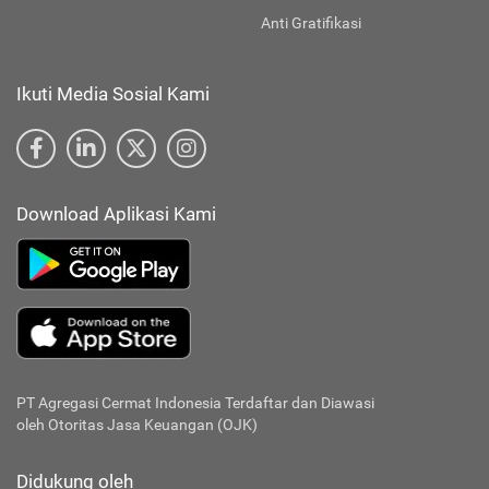
Anti Gratifikasi
Ikuti Media Sosial Kami
Download Aplikasi Kami
PT Agregasi Cermat Indonesia
Terdaftar dan Diawasi
oleh Otoritas Jasa Keuangan (OJK)
Didukung oleh