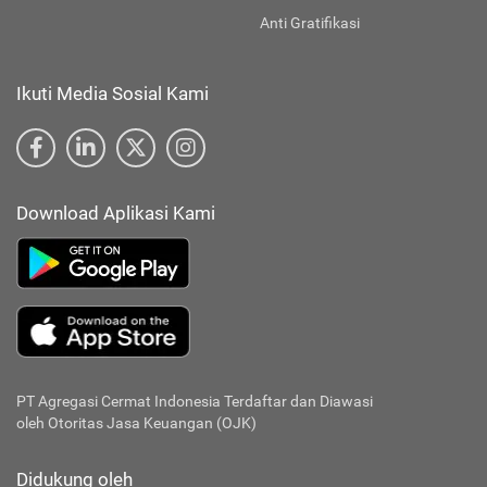
Anti Gratifikasi
Ikuti Media Sosial Kami
Download Aplikasi Kami
PT Agregasi Cermat Indonesia
Terdaftar dan Diawasi
oleh Otoritas Jasa Keuangan (OJK)
Didukung oleh