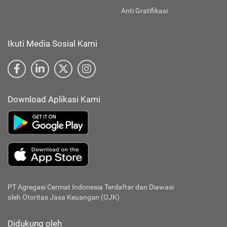
Anti Gratifikasi
Ikuti Media Sosial Kami
Download Aplikasi Kami
PT Agregasi Cermat Indonesia
Terdaftar dan Diawasi
oleh Otoritas Jasa Keuangan (OJK)
Didukung oleh