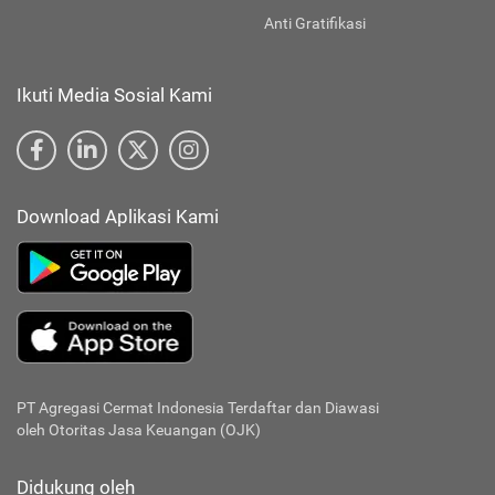
Anti Gratifikasi
Ikuti Media Sosial Kami
Download Aplikasi Kami
PT Agregasi Cermat Indonesia
Terdaftar dan Diawasi
oleh Otoritas Jasa Keuangan (OJK)
Didukung oleh