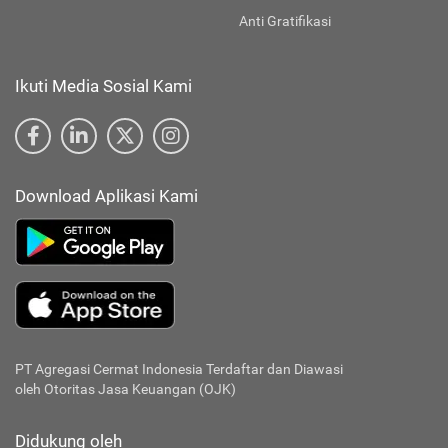
Anti Gratifikasi
Ikuti Media Sosial Kami
Download Aplikasi Kami
PT Agregasi Cermat Indonesia
Terdaftar dan Diawasi
oleh Otoritas Jasa Keuangan (OJK)
Didukung oleh