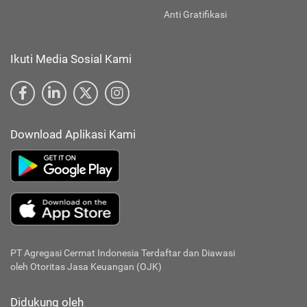
Anti Gratifikasi
Ikuti Media Sosial Kami
Download Aplikasi Kami
PT Agregasi Cermat Indonesia
Terdaftar dan Diawasi
oleh Otoritas Jasa Keuangan (OJK)
Didukung oleh