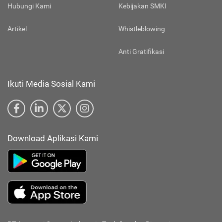
Hubungi Kami
Kebijakan SMKI
Artikel
Whistleblowing
Anti Gratifikasi
Ikuti Media Sosial Kami
Download Aplikasi Kami