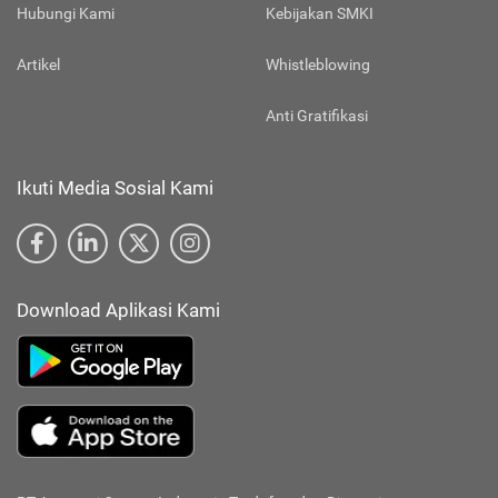
Hubungi Kami
Kebijakan SMKI
Artikel
Whistleblowing
Anti Gratifikasi
Ikuti Media Sosial Kami
Download Aplikasi Kami