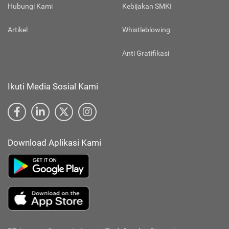
Hubungi Kami
Kebijakan SMKI
Artikel
Whistleblowing
Anti Gratifikasi
Ikuti Media Sosial Kami
Download Aplikasi Kami