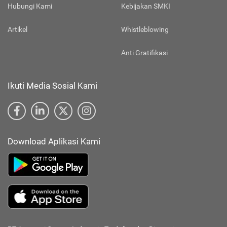
Hubungi Kami
Kebijakan SMKI
Artikel
Whistleblowing
Anti Gratifikasi
Ikuti Media Sosial Kami
Download Aplikasi Kami